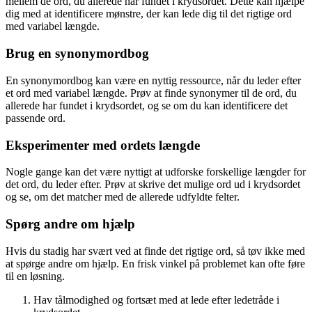
mellem de ord, du allerede har fundet i krydsordet. Dette kan hjælpe
dig med at identificere mønstre, der kan lede dig til det rigtige ord
med variabel længde.
Brug en synonymordbog
En synonymordbog kan være en nyttig ressource, når du leder efter
et ord med variabel længde. Prøv at finde synonymer til de ord, du
allerede har fundet i krydsordet, og se om du kan identificere det
passende ord.
Eksperimenter med ordets længde
Nogle gange kan det være nyttigt at udforske forskellige længder for
det ord, du leder efter. Prøv at skrive det mulige ord ud i krydsordet
og se, om det matcher med de allerede udfyldte felter.
Spørg andre om hjælp
Hvis du stadig har svært ved at finde det rigtige ord, så tøv ikke med
at spørge andre om hjælp. En frisk vinkel på problemet kan ofte føre
til en løsning.
Hav tålmodighed og fortsæt med at lede efter ledetråde i