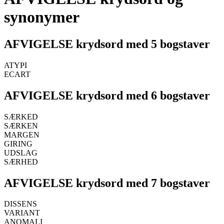
synonymer
AFVIGELSE krydsord med 5 bogstaver
ATYPI
ECART
AFVIGELSE krydsord med 6 bogstaver
SÆRKED
SÆRKEN
MARGEN
GIRING
UDSLAG
SÆRHED
AFVIGELSE krydsord med 7 bogstaver
DISSENS
VARIANT
ANOMALI