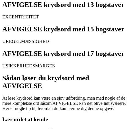
AFVIGELSE krydsord med 13 bogstaver
EXCENTRICITET
AFVIGELSE krydsord med 15 bogstaver
UREGELMÆSSIGHED
AFVIGELSE krydsord med 17 bogstaver
USIKKERHEDSMARGEN
Sådan løser du krydsord med
AFVIGELSE
At løse krydsord kan være en sjov udfordring, men med nogle af de
mere komplekse ord såsom AFVIGELSE kan det blive lidt sværere.
Her er nogle tip til, hvordan du kan nærme dig denne opgave:
Lær ordet at kende