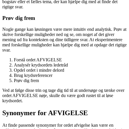
bogstav eller et fælles tema, der kan hjælpe dig med at finde det
rigtige svar.
Prøv dig frem
Nogle gange kan løsningen være mere intuitiv end analytisk. Prøv at
skrive forskellige muligheder ned og se, om noget af det giver
mening ud fra konteksten og dine tidligere svar. At eksperimentere
med forskellige muligheder kan hjælpe dig med at opdage det rigtige
svar.
Forstå ordet AFVIGELSE
Analysér krydsordets ledetråd
Opdel ordet i mindre delord
Brug krydsreferencer
Prøv dig frem
Ved at følge disse trin og tage dig tid til at undersøge og tænke over
ordet AFVIGELSE nøje, skulle du være godt rustet til at løse
krydsordet.
Synonymer for AFVIGELSE
At finde passende synonymer for ordet afvigelse kan være en