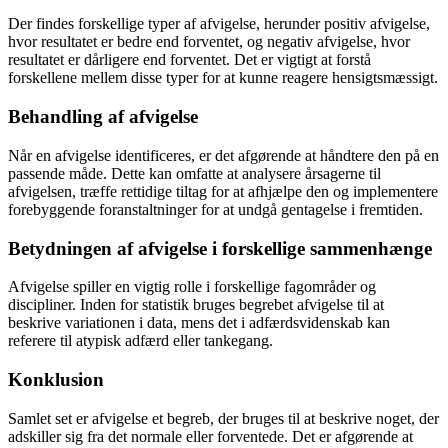
Der findes forskellige typer af afvigelse, herunder positiv afvigelse,
hvor resultatet er bedre end forventet, og negativ afvigelse, hvor
resultatet er dårligere end forventet. Det er vigtigt at forstå
forskellene mellem disse typer for at kunne reagere hensigtsmæssigt.
Behandling af afvigelse
Når en afvigelse identificeres, er det afgørende at håndtere den på en
passende måde. Dette kan omfatte at analysere årsagerne til
afvigelsen, træffe rettidige tiltag for at afhjælpe den og implementere
forebyggende foranstaltninger for at undgå gentagelse i fremtiden.
Betydningen af afvigelse i forskellige sammenhænge
Afvigelse spiller en vigtig rolle i forskellige fagområder og
discipliner. Inden for statistik bruges begrebet afvigelse til at
beskrive variationen i data, mens det i adfærdsvidenskab kan
referere til atypisk adfærd eller tankegang.
Konklusion
Samlet set er afvigelse et begreb, der bruges til at beskrive noget, der
adskiller sig fra det normale eller forventede. Det er afgørende at