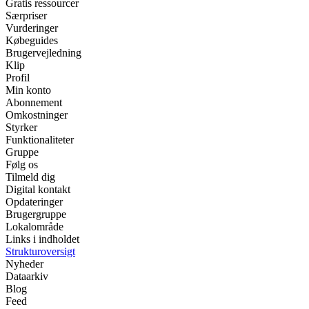
Gratis ressourcer
Særpriser
Vurderinger
Købeguides
Brugervejledning
Klip
Profil
Min konto
Abonnement
Omkostninger
Styrker
Funktionaliteter
Gruppe
Følg os
Tilmeld dig
Digital kontakt
Opdateringer
Brugergruppe
Lokalområde
Links i indholdet
Strukturoversigt
Nyheder
Dataarkiv
Blog
Feed