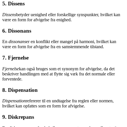
5. Dissens
Dissens
betyder uenighed eller forskellige synspunkter, hvilket kan
være en form for afvigelse fra enighed.
6. Dissonans
En
dissonans
er en konflikt eller mangel på harmoni, hvilket kan
være en form for afvigelse fra en samstemmende tilstand.
7. Fjernelse
Fjernelse
kan også bruges som et synonym for afvigelse, da det
beskriver handlingen med at flytte sig væk fra det normale eller
forventede.
8. Dispensation
Dispensation
refererer til en undtagelse fra reglen eller normen,
hvilket kan opfattes som en form for afvigelse.
9. Diskrepans