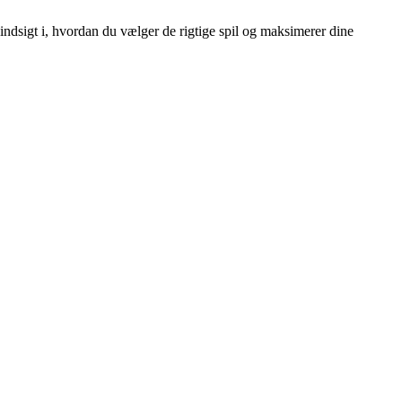
indsigt i, hvordan du vælger de rigtige spil og maksimerer dine