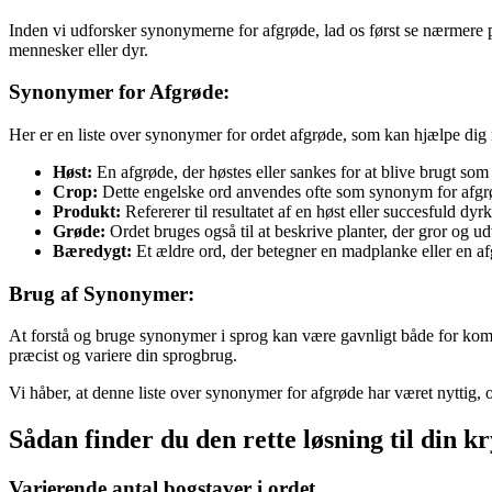
Inden vi udforsker synonymerne for afgrøde, lad os først se nærmere på
mennesker eller dyr.
Synonymer for Afgrøde:
Her er en liste over synonymer for ordet afgrøde, som kan hjælpe dig m
Høst:
En afgrøde, der høstes eller sankes for at blive brugt som 
Crop:
Dette engelske ord anvendes ofte som synonym for afgr
Produkt:
Refererer til resultatet af en høst eller succesfuld dyrk
Grøde:
Ordet bruges også til at beskrive planter, der gror og udv
Bæredygt:
Et ældre ord, der betegner en madplanke eller en af
Brug af Synonymer:
At forstå og bruge synonymer i sprog kan være gavnligt både for kom
præcist og variere din sprogbrug.
Vi håber, at denne liste over synonymer for afgrøde har været nyttig, o
Sådan finder du den rette løsning til din k
Varierende antal bogstaver i ordet