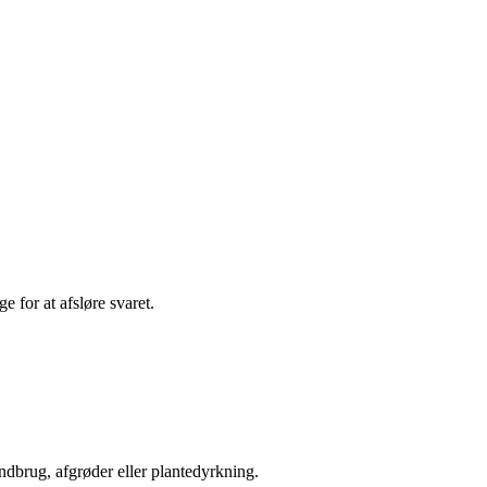
for at afsløre svaret.
ndbrug, afgrøder eller plantedyrkning.