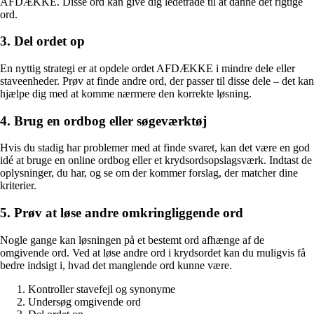
AFDÆKKE. Disse ord kan give dig ledetråde til at danne det rigtige
ord.
3. Del ordet op
En nyttig strategi er at opdele ordet AFDÆKKE i mindre dele eller
staveenheder. Prøv at finde andre ord, der passer til disse dele – det kan
hjælpe dig med at komme nærmere den korrekte løsning.
4. Brug en ordbog eller søgeværktøj
Hvis du stadig har problemer med at finde svaret, kan det være en god
idé at bruge en online ordbog eller et krydsordsopslagsværk. Indtast de
oplysninger, du har, og se om der kommer forslag, der matcher dine
kriterier.
5. Prøv at løse andre omkringliggende ord
Nogle gange kan løsningen på et bestemt ord afhænge af de
omgivende ord. Ved at løse andre ord i krydsordet kan du muligvis få
bedre indsigt i, hvad det manglende ord kunne være.
Kontroller stavefejl og synonyme
Undersøg omgivende ord