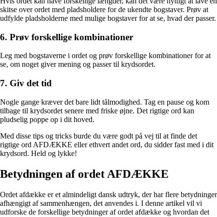
Hvis ordet kan have forskellige længder, kan det være nyttigt at lave en
skitse over ordet med pladsholdere for de ukendte bogstaver. Prøv at
udfylde pladsholderne med mulige bogstaver for at se, hvad der passer.
6. Prøv forskellige kombinationer
Leg med bogstaverne i ordet og prøv forskellige kombinationer for at
se, om noget giver mening og passer til krydsordet.
7. Giv det tid
Nogle gange kræver det bare lidt tålmodighed. Tag en pause og kom
tilbage til krydsordet senere med friske øjne. Det rigtige ord kan
pludselig poppe op i dit hoved.
Med disse tips og tricks burde du være godt på vej til at finde det
rigtige ord AFDÆKKE eller ethvert andet ord, du sidder fast med i dit
krydsord. Held og lykke!
Betydningen af ordet AFDÆKKE
Ordet afdække er et almindeligt dansk udtryk, der har flere betydninger
afhængigt af sammenhængen, det anvendes i. I denne artikel vil vi
udforske de forskellige betydninger af ordet afdække og hvordan det