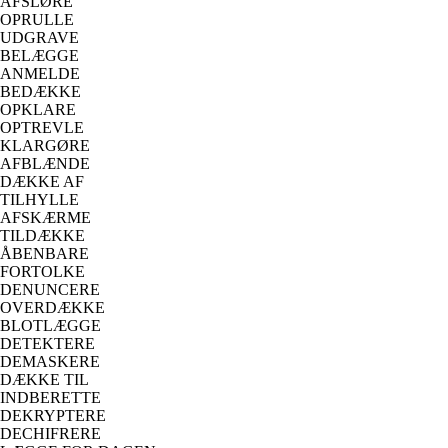
AFSLØRE
OPRULLE
UDGRAVE
BELÆGGE
ANMELDE
BEDÆKKE
OPKLARE
OPTREVLE
KLARGØRE
AFBLÆNDE
DÆKKE AF
TILHYLLE
AFSKÆRME
TILDÆKKE
ÅBENBARE
FORTOLKE
DENUNCERE
OVERDÆKKE
BLOTLÆGGE
DETEKTERE
DEMASKERE
DÆKKE TIL
INDBERETTE
DEKRYPTERE
DECHIFRERE