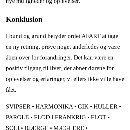
nye muligheder og oplevelser.
Konklusion
I bund og grund betyder ordet AFART at tage
en ny retning, prøve noget anderledes og være
åben over for forandringer. Det kan være en
positiv tilgang til livet, der åbner dørene for
oplevelser og erfaringer, vi ellers ikke ville have
fået.
SVIPSER
•
HARMONIKA
•
GIK
•
HULLER
•
PAROLE
•
FLOD I FRANKRIG
•
FLOT
•
SOLI
•
BJÆRGE
•
MÆGLERE
•