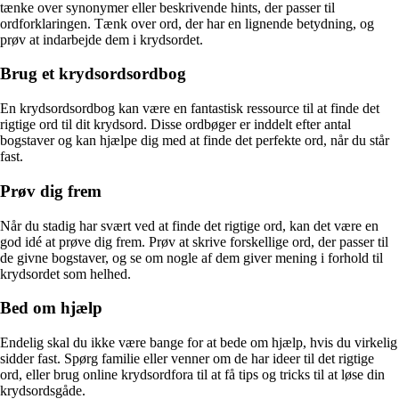
tænke over synonymer eller beskrivende hints, der passer til
ordforklaringen. Tænk over ord, der har en lignende betydning, og
prøv at indarbejde dem i krydsordet.
Brug et krydsordsordbog
En krydsordsordbog kan være en fantastisk ressource til at finde det
rigtige ord til dit krydsord. Disse ordbøger er inddelt efter antal
bogstaver og kan hjælpe dig med at finde det perfekte ord, når du står
fast.
Prøv dig frem
Når du stadig har svært ved at finde det rigtige ord, kan det være en
god idé at prøve dig frem. Prøv at skrive forskellige ord, der passer til
de givne bogstaver, og se om nogle af dem giver mening i forhold til
krydsordet som helhed.
Bed om hjælp
Endelig skal du ikke være bange for at bede om hjælp, hvis du virkelig
sidder fast. Spørg familie eller venner om de har ideer til det rigtige
ord, eller brug online krydsordfora til at få tips og tricks til at løse din
krydsordsgåde.